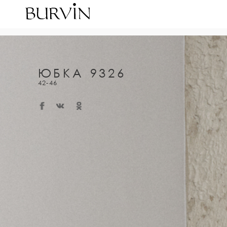
ЮБКА 9326
42-46