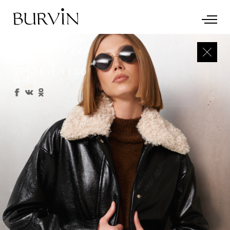
СВИТЕР 9223
42-50
БРЮКИ 9150
40-48