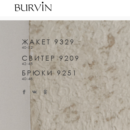
ЖАКЕТ 9329
40-52
СВИТЕР 9209
42-48
БРЮКИ 9251
40-48