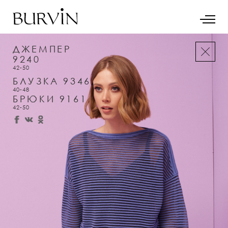
ДЖЕМПЕР
9240
42-50
БЛУЗКА 9346
40-48
БРЮКИ 9161
42-50