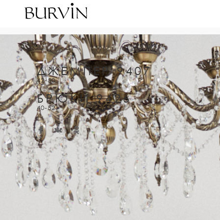
ДЖЕМПЕР 9407
42-50
БРЮКИ 9426
40-52