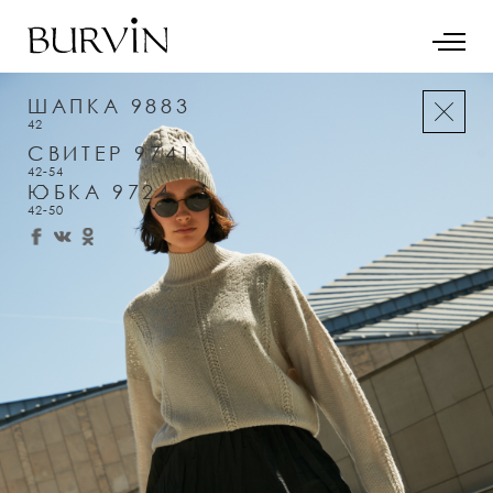
ШАПКА 9883
42
СВИТЕР 9741
42-54
ЮБКА 9724
42-50