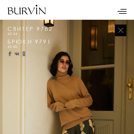
СВИТЕР 9782
42-54
БРЮКИ 9791
42-50