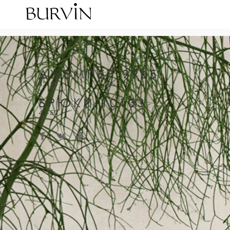
ДЖЕМПЕР 9965
42-50
БРЮКИ 10133
42-50