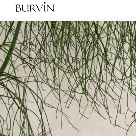
ПАЛЬТО 10002
42-50
БРЮКИ 10137
40-52