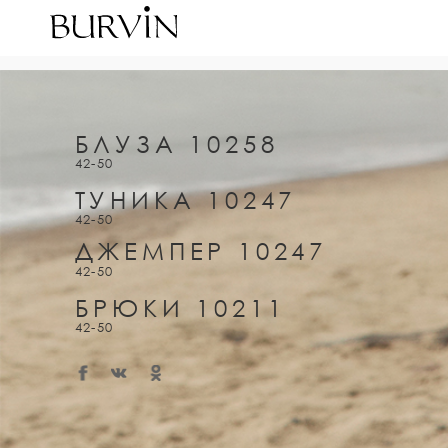
БЛУЗА 10258
42-50
ТУНИКА 10247
42-50
ДЖЕМПЕР 10247
42-50
БРЮКИ 10211
42-50