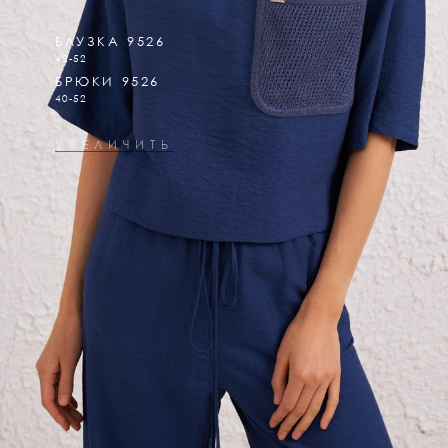
БЛУЗКА 9526
42-52
БРЮКИ 9526
40-52
УВЕЛИЧИТЬ